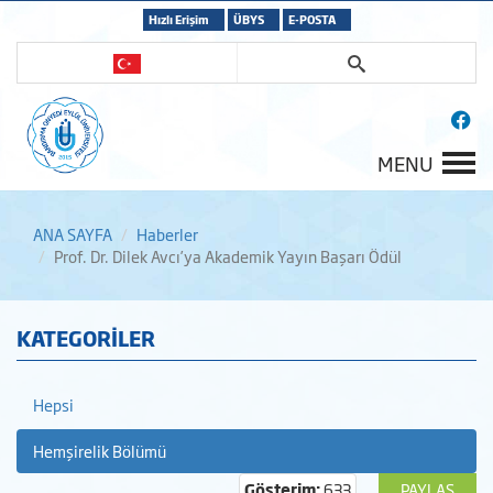
Hızlı Erişim
ÜBYS
E-POSTA
MENU
ANA SAYFA
Haberler
Prof. Dr. Dilek Avcı’ya Akademik Yayın Başarı Ödül
KATEGORİLER
Hepsi
Hemşirelik Bölümü
Gösterim:
633
PAYLAŞ