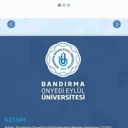
İLETİŞİM
Adres : Bandırma Onyedi Eylül Üniversitesi Merkez Yerleşkesi 10200