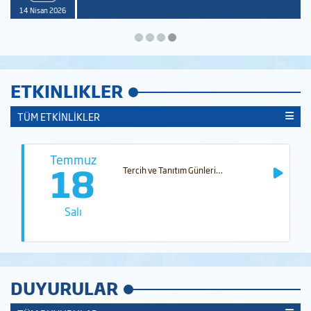
14 Nisan 2026
ETKINLIKLER
TÜM ETKİNLİKLER
Haziran
10
h ve Tanıtım Günleri…
Mezuniye
Cumartesi
DUYURULAR