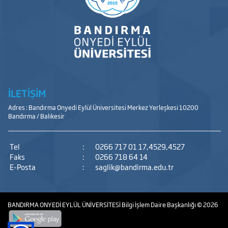
İLETİŞİM
Adres : Bandırma Onyedi Eylül Üniversitesi Merkez Yerleşkesi 10200
Bandırma / Balıkesir
Tel
:
0266 717 01 17,4529,4527
Faks
:
0266 718 64 14
E-Posta
:
saglik@bandirma.edu.tr
BANDIRMA ONYEDİ EYLÜL ÜNİVERSİTESİ
Bilgi İşlem Daire Başkanlığı
© 2026