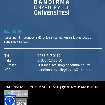
İLETİŞİM
Adres : Bandırma Onyedi Eylül Üniversitesi Merkez Yerleşkesi 10200
Bandırma / Balıkesir
Tel
:
0266 717 0117
Faks
:
0 266 717 00 30
E-Posta
:
kurumsaliletisim@bandirma.edu.tr
KEP
:
bandirmaonyedieylul@hs01.kep.tr
BANDIRMA ONYEDİ EYLÜL ÜNİVERSİTESİ
Bilgi İşlem Daire Başkanlığı
© 2026