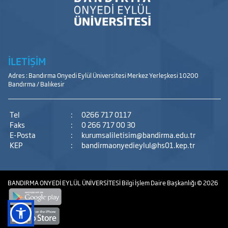
İLETİŞİM
Adres : Bandırma Onyedi Eylül Üniversitesi Merkez Yerleşkesi 10200
Bandırma / Balıkesir
Tel
:
0266 717 0117
Faks
:
0 266 717 00 30
E-Posta
:
kurumsaliletisim@bandirma.edu.tr
KEP
:
bandirmaonyedieylul@hs01.kep.tr
BANDIRMA ONYEDİ EYLÜL ÜNİVERSİTESİ
Bilgi İşlem Daire Başkanlığı
© 2026