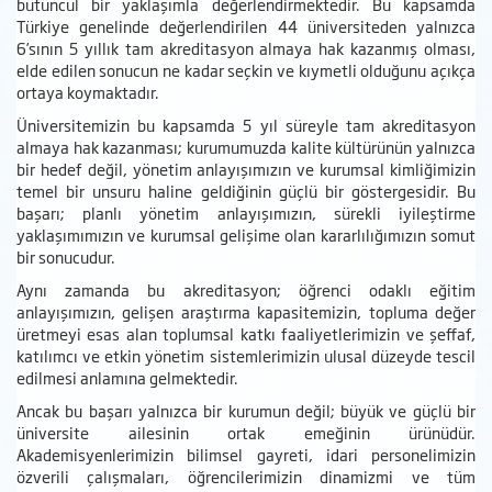
bütüncül bir yaklaşımla değerlendirmektedir. Bu kapsamda
Türkiye genelinde değerlendirilen 44 üniversiteden yalnızca
6’sının 5 yıllık tam akreditasyon almaya hak kazanmış olması,
elde edilen sonucun ne kadar seçkin ve kıymetli olduğunu açıkça
ortaya koymaktadır.
Üniversitemizin bu kapsamda 5 yıl süreyle tam akreditasyon
almaya hak kazanması; kurumumuzda kalite kültürünün yalnızca
bir hedef değil, yönetim anlayışımızın ve kurumsal kimliğimizin
temel bir unsuru haline geldiğinin güçlü bir göstergesidir. Bu
başarı; planlı yönetim anlayışımızın, sürekli iyileştirme
yaklaşımımızın ve kurumsal gelişime olan kararlılığımızın somut
bir sonucudur.
Aynı zamanda bu akreditasyon; öğrenci odaklı eğitim
anlayışımızın, gelişen araştırma kapasitemizin, topluma değer
üretmeyi esas alan toplumsal katkı faaliyetlerimizin ve şeffaf,
katılımcı ve etkin yönetim sistemlerimizin ulusal düzeyde tescil
edilmesi anlamına gelmektedir.
Ancak bu başarı yalnızca bir kurumun değil; büyük ve güçlü bir
üniversite ailesinin ortak emeğinin ürünüdür.
Akademisyenlerimizin bilimsel gayreti, idari personelimizin
özverili çalışmaları, öğrencilerimizin dinamizmi ve tüm