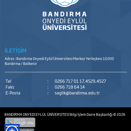
İLETİŞİM
Adres : Bandırma Onyedi Eylül Üniversitesi Merkez Yerleşkesi 10200
Bandırma / Balıkesir
Tel
:
0266 717 01 17,4529,4527
Faks
:
0266 718 64 14
E-Posta
:
saglik@bandirma.edu.tr
BANDIRMA ONYEDİ EYLÜL ÜNİVERSİTESİ
Bilgi İşlem Daire Başkanlığı
© 2026