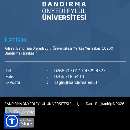
İLETİŞİM
Adres : Bandırma Onyedi Eylül Üniversitesi Merkez Yerleşkesi 10200
Bandırma / Balıkesir
Tel
:
0266 717 01 17,4529,4527
Faks
:
0266 718 64 14
E-Posta
:
saglik@bandirma.edu.tr
BANDIRMA ONYEDİ EYLÜL ÜNİVERSİTESİ
Bilgi İşlem Daire Başkanlığı
© 2026