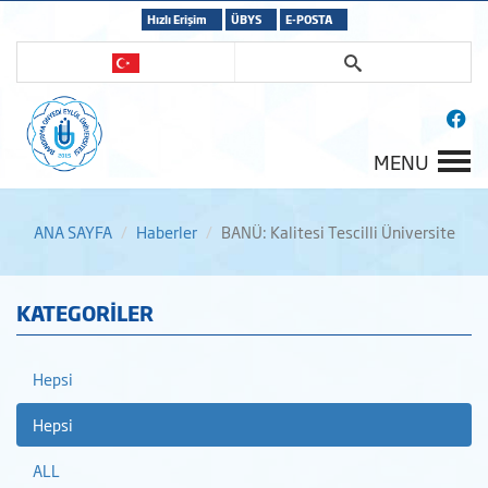
Hızlı Erişim
ÜBYS
E-POSTA
MENU
ANA SAYFA
Haberler
BANÜ: Kalitesi Tescilli Üniversite
KATEGORİLER
Hepsi
Hepsi
ALL