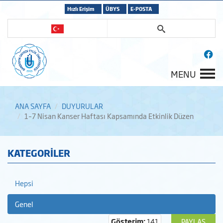
Hızlı Erişim
ÜBYS
E-POSTA
MENU
ANA SAYFA
DUYURULAR
1–7 Nisan Kanser Haftası Kapsamında Etkinlik Düzen
KATEGORİLER
Hepsi
Genel
Gösterim:
141
PAYLAŞ