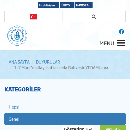
Hızlı Erişim
ÜBYS
E-POSTA
MENU
ANA SAYFA
DUYURULAR
1-7 Mart Yeşilay Haftası'nda Balıkesir YEDAM'la Va
KATEGORİLER
Hepsi
Genel
Gösterim:
164
PAYLAŞ