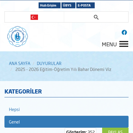
Hızlı Erişim
ÜBYS
E-POSTA
MENU
ANA SAYFA
DUYURULAR
2025 - 2026 Eğitim-Öğretim Yılı Bahar Dönemi Viz
KATEGORİLER
Hepsi
Genel
Gösterim:
352
PAYLAŞ